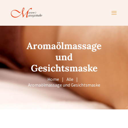
Aromaölmassage
und
Gesichtsmaske
Home
Alle
Aromaölmassage und Gesichtsmaske