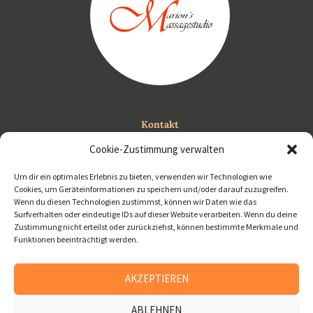
Kontakt
0650 450 89 08
Cookie-Zustimmung verwalten
info@marions-massagestudio.at
Um dir ein optimales Erlebnis zu bieten, verwenden wir Technologien wie
Cookies, um Geräteinformationen zu speichern und/oder darauf zuzugreifen.
Wenn du diesen Technologien zustimmst, können wir Daten wie das
Surfverhalten oder eindeutige IDs auf dieser Website verarbeiten. Wenn du deine
Zustimmung nicht erteilst oder zurückziehst, können bestimmte Merkmale und
Funktionen beeinträchtigt werden.
Marions Massagestudio © 2026. All rights
reserved.
Impressum
AKZEPTIEREN
Datenschutzerklärung
ABLEHNEN