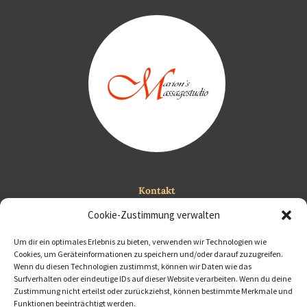
Kontakt
0650 450 89 08
Cookie-Zustimmung verwalten
info@marions-massagestudio.at
Um dir ein optimales Erlebnis zu bieten, verwenden wir Technologien wie
Cookies, um Geräteinformationen zu speichern und/oder darauf zuzugreifen.
Wenn du diesen Technologien zustimmst, können wir Daten wie das
Surfverhalten oder eindeutige IDs auf dieser Website verarbeiten. Wenn du deine
Zustimmung nicht erteilst oder zurückziehst, können bestimmte Merkmale und
Funktionen beeinträchtigt werden.