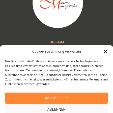
Kontakt
0650 450 89 08
Cookie-Zustimmung verwalten
info@marions-massagestudio.at
Um dir ein optimales Erlebnis zu bieten, verwenden wir Technologien wie
Cookies, um Geräteinformationen zu speichern und/oder darauf zuzugreifen.
Wenn du diesen Technologien zustimmst, können wir Daten wie das
Surfverhalten oder eindeutige IDs auf dieser Website verarbeiten. Wenn du deine
Zustimmung nicht erteilst oder zurückziehst, können bestimmte Merkmale und
Funktionen beeinträchtigt werden.
Marions Massagestudio © 2026. All rights
reserved.
Impressum
AKZEPTIEREN
Datenschutzerklärung
ABLEHNEN
Weiterführen Informationen