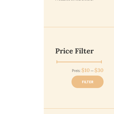
Price Filter
Min.
Max.
$10
$30
Preis:
—
Preis
Preis
FILTER